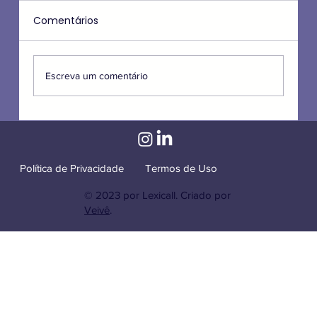
Comentários
Escreva um comentário
Como Procuradorias e Orgãos
Públicos podem se beneficiar com os
conceitos de Legal Engineering?
Política de Privacidade
Termos de Uso
© 2023 por Lexicall. Criado por
Veivê
.