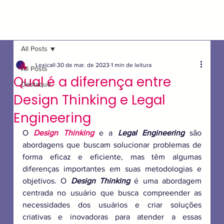
All Posts
Lexicall
30 de mar. de 2023
1 min de leitura
All Posts
Qual é a diferença entre
Destaque
Design Thinking e Legal
Engineering
O 
Design Thinking
 e a 
Legal Engineering
 são 
abordagens que buscam solucionar problemas de 
forma eficaz e eficiente, mas têm algumas 
diferenças importantes em suas metodologias e 
objetivos. O 
Design Thinking
 é uma abordagem 
centrada no usuário que busca compreender as 
necessidades dos usuários e criar soluções 
criativas e inovadoras para atender a essas 