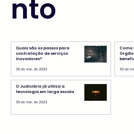
nto
Quais são os passos para
Como P
contratação de serviços
Orgãos
inovadores?
benefi
de Leg
30 de mar. de 2023
30 de ma
O Judiciário já utiliza a
tecnologia em larga escala
30 de mar. de 2023