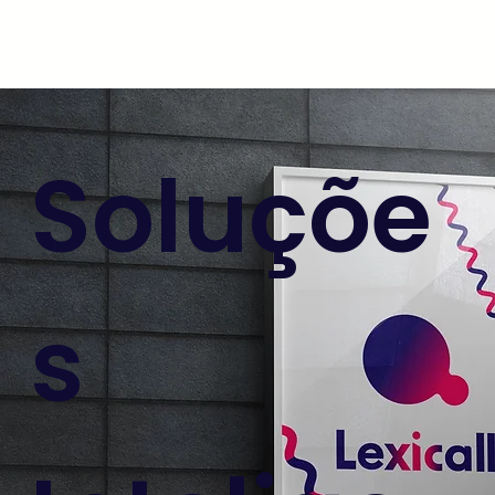
Soluçõe
s