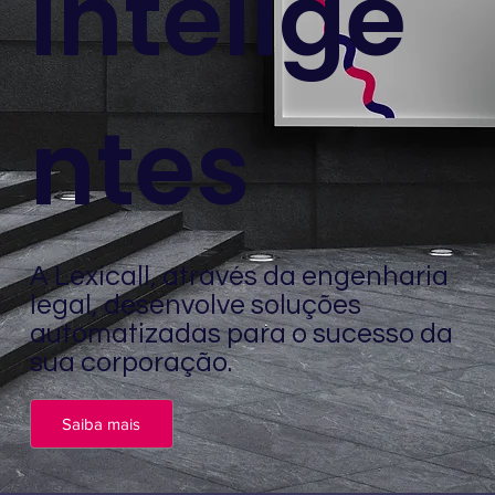
Intelige
ntes
A Lexicall, através da engenharia
legal, desenvolve soluções
automatizadas para o sucesso da
sua corporação.
Saiba mais